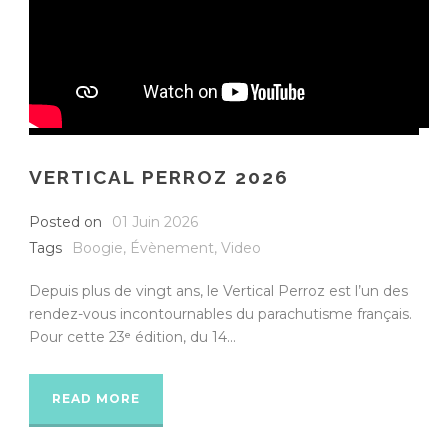
VERTICAL PERROZ 2026
Posted on
01 Juin 2026
Tags
Boogie
,
Évènement
,
Video
Depuis plus de vingt ans, le Vertical Perroz est l’un des
rendez-vous incontournables du parachutisme français.
Pour cette 23ᵉ édition, du 14...
READ MORE