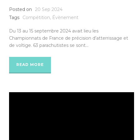
Posted on
20 Sep 2024
Tags
Compétition
,
Évènement
Du 13 au 15 septembre 2024 avait lieu les
Championnats de France de précision d’atterrissage et
de voltige. 63 parachutistes se sont...
READ MORE