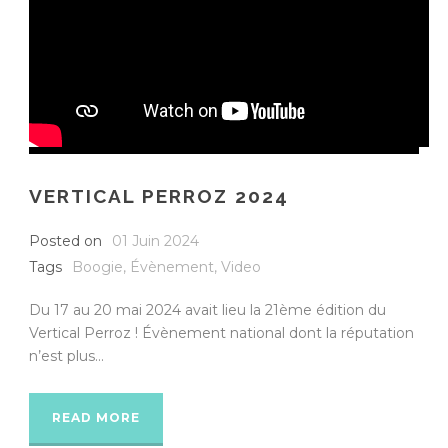
VERTICAL PERROZ 2024
Posted on
01 Juin 2024
Tags
Boogie
,
Évènement
,
Video
Du 17 au 20 mai 2024 avait lieu la 21ème édition du
Vertical Perroz ! Évènement national dont la réputation
n’est plus...
READ MORE