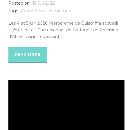
Posted on
16 Juil 2026
Tags
Compétition
,
Évènement
Les 4 et 5 juin 2026, l’aérodrome de Guiscriff a accueilli
la 2ᵉ étape du Championnat de Bretagne de Précision
d’Atterrissage, réunissant...
READ MORE