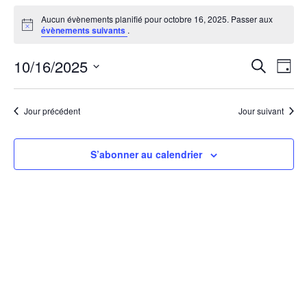
Évènements
Aucun évènements planifié pour octobre 16, 2025. Passer aux
Notice
évènements suivants
.
for
octobre
10/16/2025
Recher
Nav
Recherch
Jour
16,
Sélectionnez
de
et
une
vue
2025
Jour précédent
Jour suivant
navigat
date.
Évè
de
S’abonner au calendrier
vues
Évène