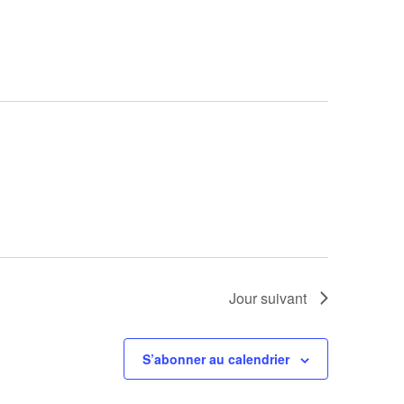
vues
Évènement
Jour suivant
S’abonner au calendrier