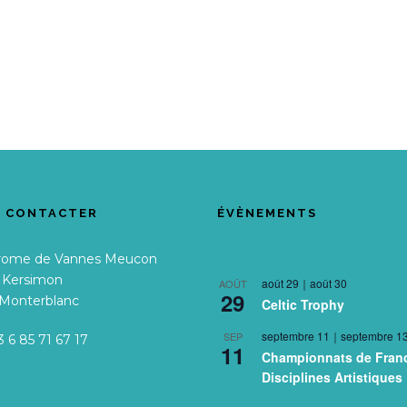
 CONTACTER
ÉVÈNEMENTS
rome de Vannes Meucon
e Kersimon
août 29
｜
août 30
AOÛT
29
 Monterblanc
Celtic Trophy
septembre 11
｜
septembre 1
SEP
3 6 85 71 67 17
11
Championnats de Fran
Disciplines Artistiques