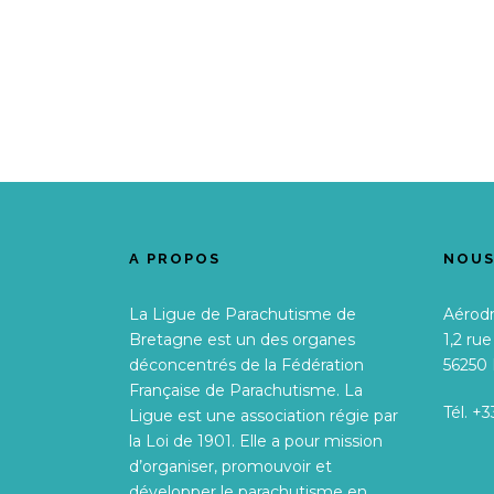
A PROPOS
NOUS
La Ligue de Parachutisme de
Aérod
Bretagne est un des organes
1,2 ru
déconcentrés de la Fédération
56250
Française de Parachutisme. La
Tél. +3
Ligue est une association régie par
la Loi de 1901. Elle a pour mission
d’organiser, promouvoir et
développer le parachutisme en