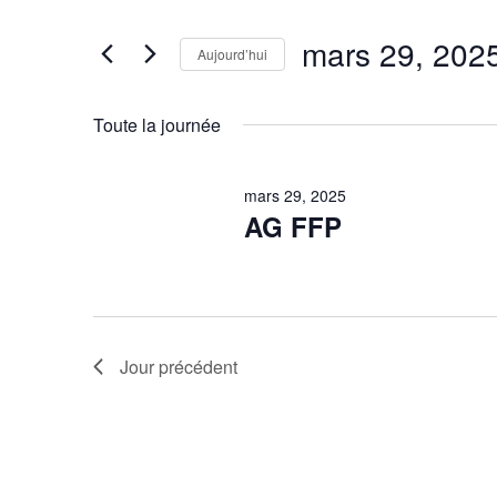
clé.
for
navigation
Rechercher
mars 29, 202
Évènements
Aujourd’hui
de
par
Sélectionnez
mars
vues
mot-
une
Toute la journée
clé.
date.
Évènements
29,
mars 29, 2025
AG FFP
2025
Jour précédent