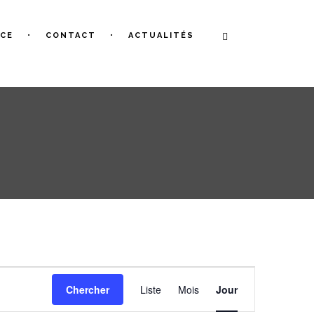
NCE
CONTACT
ACTUALITÉS
Navigation
Chercher
Liste
Mois
Jour
de